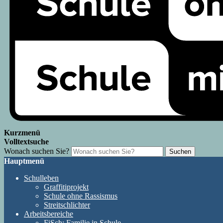
Kurzmenü
Volltextsuche
Wonach suchen Sie?
Suchen
Hauptmenü
Schulleben
Graffitiprojekt
Schule ohne Rassismus
Streitschlichter
Arbeitsbereiche
FiSch: Familie in Schule