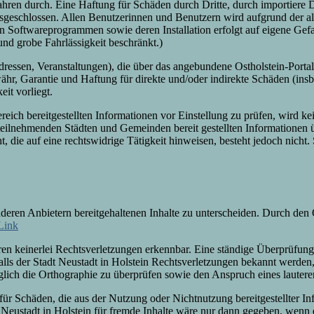
hren durch. Eine Haftung für Schäden durch Dritte, durch importiere D
ausgeschlossen. Allen Benutzerinnen und Benutzern wird aufgrund der a
 Softwareprogrammen sowie deren Installation erfolgt auf eigene Gefah
und grobe Fahrlässigkeit beschränkt.)
ressen, Veranstaltungen), die über das angebundene Ostholstein-Portal
währ, Garantie und Haftung für direkte und/oder indirekte Schäden (i
it vorliegt.
reich bereitgestellten Informationen vor Einstellung zu prüfen, wird ke
l teilnehmenden Städten und Gemeinden bereit gestellten Informatione
, die auf eine rechtswidrige Tätigkeit hinweisen, besteht jedoch nicht.
eren Anbietern bereitgehaltenen Inhalte zu unterscheiden. Durch den Q
Link
n keinerlei Rechtsverletzungen erkennbar. Eine ständige Überprüfung s
alls der Stadt Neustadt in Holstein Rechtsverletzungen bekannt werden,
glich die Orthographie zu überprüfen sowie den Anspruch eines lauteren
 für Schäden, die aus der Nutzung oder Nichtnutzung bereitgestellter Info
 Neustadt in Holstein für fremde Inhalte wäre nur dann gegeben, wenn 