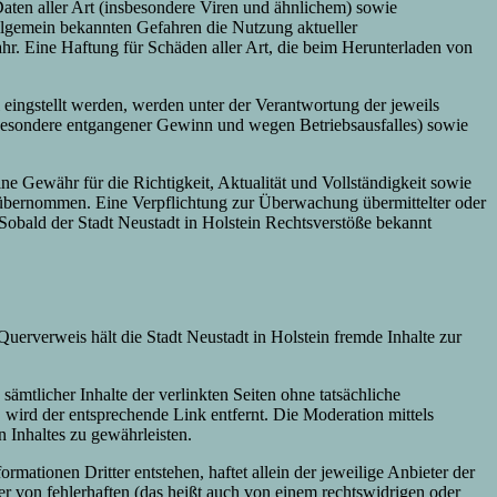
aten aller Art (insbesondere Viren und ähnlichem) sowie
llgemein bekannten Gefahren die Nutzung aktueller
r. Eine Haftung für Schäden aller Art, die beim Herunterladen von
 eingstellt werden, werden unter der Verantwortung der jeweils
nsbesondere entgangener Gewinn und wegen Betriebsausfalles) sowie
ine Gewähr für die Richtigkeit, Aktualität und Vollständigkeit sowie
n übernommen. Eine Verpflichtung zur Überwachung übermittelter oder
 Sobald der Stadt Neustadt in Holstein Rechtsverstöße bekannt
uerverweis hält die Stadt Neustadt in Holstein fremde Inhalte zur
ämtlicher Inhalte der verlinkten Seiten ohne tatsächliche
 wird der entsprechende Link entfernt. Die Moderation mittels
 Inhaltes zu gewährleisten.
rmationen Dritter entstehen, haftet allein der jeweilige Anbieter der
er von fehlerhaften (das heißt auch von einem rechtswidrigen oder