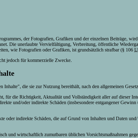
programmes, der Fotografien, Grafiken und der einzelnen Beiträge, wi
hnet. Die unerlaubte Vervielfältigung, Verbreitung, öffentliche Wieder
eiten, wie Fotografien oder Grafiken, ist grundsätzlich strafbar (§ 106
U
nicht jedoch für kommerzielle Zwecke.
halte
nen Inhalte", die sie zur Nutzung bereithält, nach den allgemeinen Geset
, für die Richtigkeit, Aktualität und Vollständigkeit aller auf dieser I
irekte und/oder indirekte Schäden (insbesondere entgangener Gewinn u
rekte oder indirekte Schäden, die auf Grund von Inhalten und Daten und
chnisch und wirtschaftlich zumutbaren üblichen Vorsichtsmaßnahmen geg