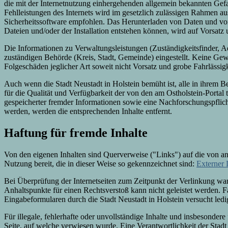
die mit der Internetnutzung einhergehenden allgemein bekannten Gefa
Fehlleistungen des Internets wird im gesetzlich zulässigen Rahmen 
Sicherheitssoftware empfohlen. Das Herunterladen von Daten und von
Dateien und/oder der Installation entstehen können, wird auf Vorsatz 
Die Informationen zu Verwaltungsleistungen (Zuständigkeitsfinder, Ad
zuständigen Behörde (Kreis, Stadt, Gemeinde) eingestellt. Keine Ge
Folgeschäden jeglicher Art soweit nicht Vorsatz und grobe Fahrlässigke
Auch wenn die Stadt Neustadt in Holstein bemüht ist, alle in ihrem Be
für die Qualität und Verfügbarkeit der von den am Ostholstein-Porta
gespeicherter fremder Informationen sowie eine Nachforschungspflicht
werden, werden die entsprechenden Inhalte entfernt.
Haftung für fremde Inhalte
Von den eigenen Inhalten sind Querverweise ("Links") auf die von and
Nutzung bereit, die in dieser Weise so gekennzeichnet sind:
Externer 
Bei Überprüfung der Internetseiten zum Zeitpunkt der Verlinkung ware
Anhaltspunkte für einen Rechtsverstoß kann nicht geleistet werden. F
Eingabeformularen durch die Stadt Neustadt in Holstein versucht ledi
Für illegale, fehlerhafte oder unvollständige Inhalte und insbesondere
Seite, auf welche verwiesen wurde. Eine Verantwortlichkeit der Stadt