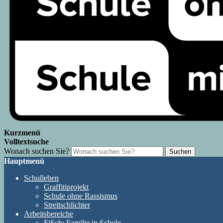
Kurzmenü
Volltextsuche
Wonach suchen Sie?
Suchen
Hauptmenü
Schulleben
Graffitiprojekt
Schule ohne Rassismus
Streitschlichter
Arbeitsbereiche
FiSch: Familie in Schule