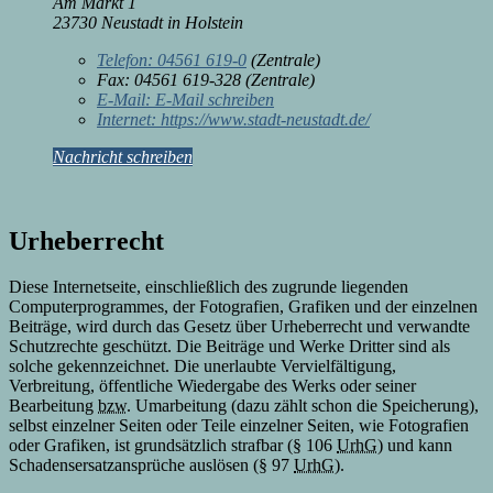
Am Markt 1
23730 Neustadt in Holstein
Telefon:
04561 619-0
(Zentrale)
Fax:
04561 619-328 (Zentrale)
E-Mail:
E-Mail schreiben
Internet:
https://www.stadt-neustadt.de/
Nachricht schreiben
Urheberrecht
Diese Internetseite, einschließlich des zugrunde liegenden
Computerprogrammes, der Fotografien, Grafiken und der einzelnen
Beiträge, wird durch das Gesetz über Urheberrecht und verwandte
Schutzrechte geschützt. Die Beiträge und Werke Dritter sind als
solche gekennzeichnet. Die unerlaubte Vervielfältigung,
Verbreitung, öffentliche Wiedergabe des Werks oder seiner
Bearbeitung
bzw.
Umarbeitung (dazu zählt schon die Speicherung),
selbst einzelner Seiten oder Teile einzelner Seiten, wie Fotografien
oder Grafiken, ist grundsätzlich strafbar (§ 106
UrhG
) und kann
Schadensersatzansprüche auslösen (§ 97
UrhG
).