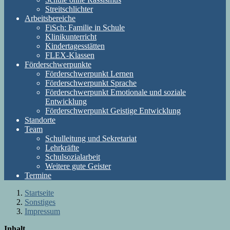
Streitschlichter
Arbeitsbereiche
FiSch: Familie in Schule
Klinikunterricht
Kindertagesstätten
FLEX-Klassen
Förderschwerpunkte
Förderschwerpunkt Lernen
Förderschwerpunkt Sprache
Förderschwerpunkt Emotionale und soziale
Entwicklung
Förderschwerpunkt Geistige Entwicklung
Standorte
Team
Schulleitung und Sekretariat
Lehrkräfte
Schulsozialarbeit
Weitere gute Geister
Termine
Startseite
Sonstiges
Impressum
Inhalt